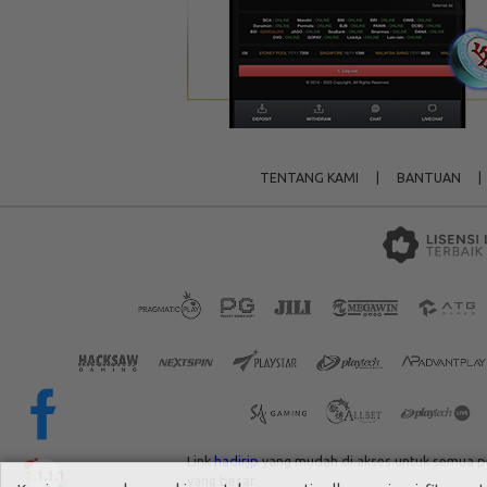
TENTANG KAMI
|
BANTUAN
|
Link
hadirjp
yang mudah di akses untuk semua p
yang besar.