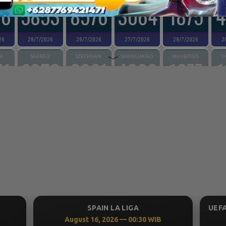
Y
CHINA
JAPAN
SINGAPORE
HUNAN
16
5853
8576
3064
1875
4
26
28/7/2026
28/7/2026
27/7/2026
28/7/2026
2
IA
SAEKEO
SZECHUAN
SHANGHAI6D
MAURITIUS
T
51
2853
6621
4388
1677
1
26
28/7/2026
28/7/2026
28/7/2026
28/7/2026
2
MPIONS LEAGUE QUALIFIERS
UEFA CHAMPIONS LEAGUE Q
st 12, 2026 — 02:00 WIB
August 12, 2026 — 01:3