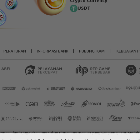
Crypto Currency
USDT
PERATURAN
|
INFORMASI BANK
|
HUBUNGI KAMI
|
KEBIJAKAN P
emain, Anda juga akan mersakan ribuan permainan yang sangam gacor, sudah